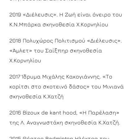
2019 «Διέλευσις». Η Ζωή είναι όνειρο του
Κ.Ν.Μπάρκα σκηνοθεσία Χ.Κορνηλίου
2018 Πολυχώρος Πολιτισμού «Διέλευσις».
«Άμλετ» του Σαίξπηρ σκηνοθεσία
Χ.Κορνηλίου
2017 Ίδρυμα Μιχάλης Κακογιάννης. «Το
κορίτσι στο σκοτεινό δάσος» του Μινιανά
σκηνοθεσία Κ.Χατζή
2016 Bizoux de kant hood, «Η Παρέλαση»
της Λ. Αναγνωστάκη σκηνοθεσία Κ.Χατζή.
2015 Θέατρο Badminton Ηλέκτρα του